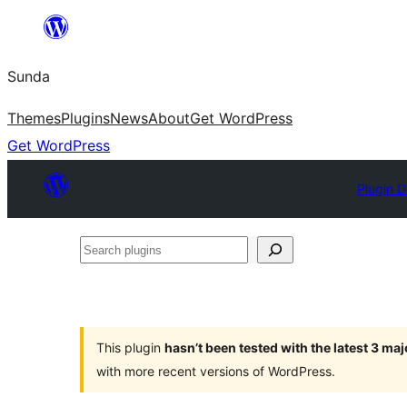
Skip
to
Sunda
content
Themes
Plugins
News
About
Get WordPress
Get WordPress
Plugin D
Search
plugins
This plugin
hasn’t been tested with the latest 3 ma
with more recent versions of WordPress.