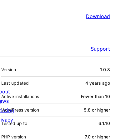
Download
Support
Meta
Version
1.0.8
Last updated
4 years
ago
bout
Active installations
Fewer than 10
ews
osting
WordPress version
5.8 or higher
rivacy
Tested up to
6.1.10
PHP version
7.0 or higher