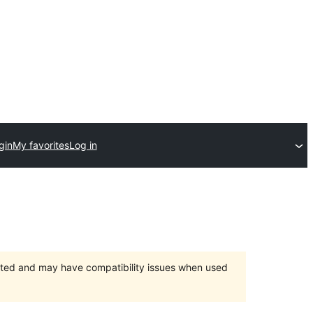
gin
My favorites
Log in
orted and may have compatibility issues when used