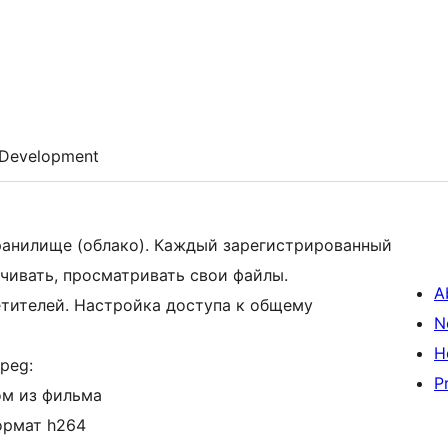
Development
ранилище (облако). Каждый зарегистрированный
ачивать, просматривать свои файлы.
A
етителей. Настройка доступа к общему
N
H
peg:
P
ом из фильма
ормат h264