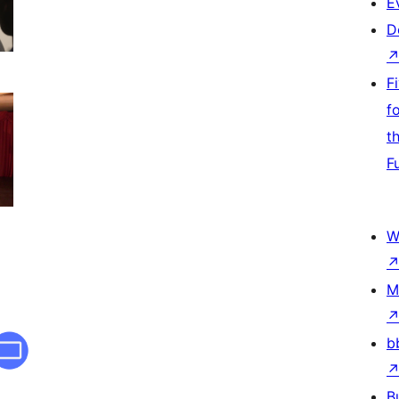
E
D
F
f
t
F
W
M
b
B