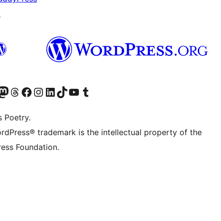
↗
Twitter) account
r Bluesky account
sit our Mastodon account
Visit our Threads account
Visit our Facebook page
Visit our Instagram account
Visit our LinkedIn account
Visit our TikTok account
Visit our YouTube channel
Visit our Tumblr account
s Poetry.
rdPress® trademark is the intellectual property of the
ess Foundation.