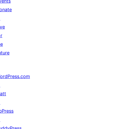
vents
onate
↗
ive
or
he
uture
ordPress.com
↗
att
↗
bPress
↗
uddyPress