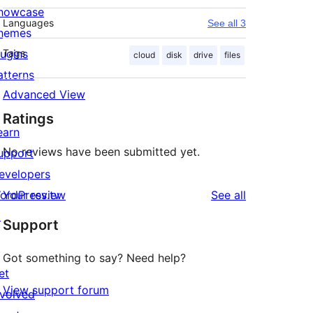
howcase
Languages
See all 3
hemes
lugins
Tags
cloud
disk
drive
files
atterns
Advanced View
Ratings
earn
No reviews have been submitted yet.
upport
evelopers
reviews
ordPress.tv
Your review
See all
↗
Support
Got something to say? Need help?
et
View support forum
nvolved