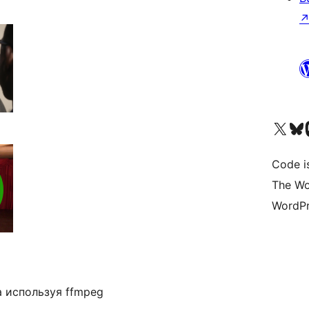
Visit our X (formerly 
Visit ou
Vi
Code i
The Wo
WordPr
 используя ffmpeg