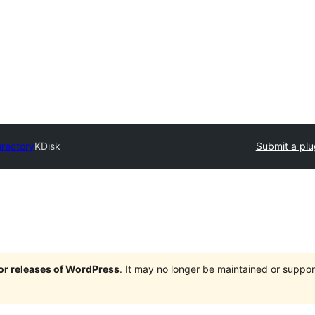
irectory
KDisk
Submit a plu
jor releases of WordPress
. It may no longer be maintained or supp