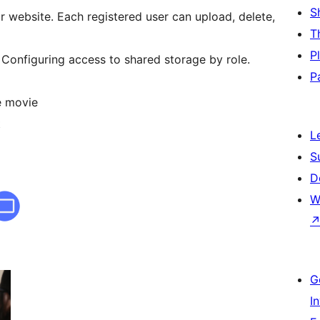
S
ur website. Each registered user can upload, delete,
T
P
. Configuring access to shared storage by role.
P
e movie
t
L
S
D
W
G
I