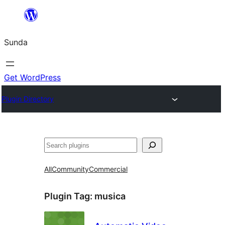
Skip
to
Sunda
content
Get WordPress
Plugin Directory
Paluruh
All
Community
Commercial
Plugin Tag:
musica