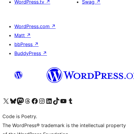
WordPress.tv
↗
Swag
↗
WordPress.com
↗
Matt
↗
bbPress
↗
BuddyPress
↗
Visit our X (formerly Twitter) account
Visit our Bluesky account
Visit our Mastodon account
Visit our Threads account
Visit our Facebook page
Visit our Instagram account
Visit our LinkedIn account
Visit our TikTok account
Visit our YouTube channel
Visit our Tumblr account
Code is Poetry.
The WordPress® trademark is the intellectual property